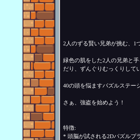
2人のずる賢い兄弟が挑む、1
緑色の肌をした2人の兄弟と
だり、ずんぐりむっくりして
40の頭を悩ますパズルステー
さぁ、強盗を始めよう！
特徴:
* 頭脳が試される2Dパズルプ