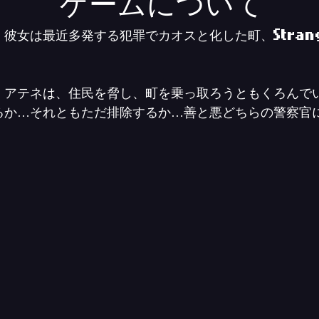
ゲームについて
彼女は最近多発する犯罪でカオスと化した町、Strang
、アテネは、住民を脅し、町を乗っ取ろうともくろんで
るか…それともただ排除するか…善と悪どちらの警察官